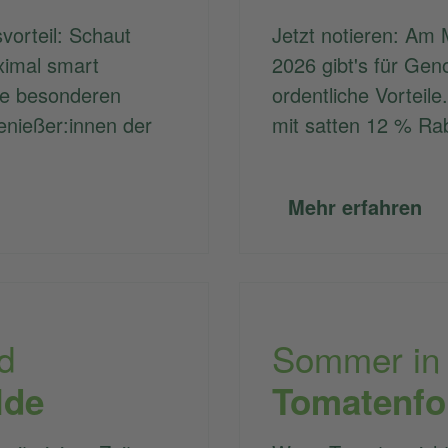
vorteil: Schaut
Jetzt notieren: Am 
ximal smart
2026 gibt's für Gen
re besonderen
ordentliche Vorteile.
enießer:innen der
mit satten 12 % Ra
Mehr erfahren
d
Sommer in
lde
Tomatenf