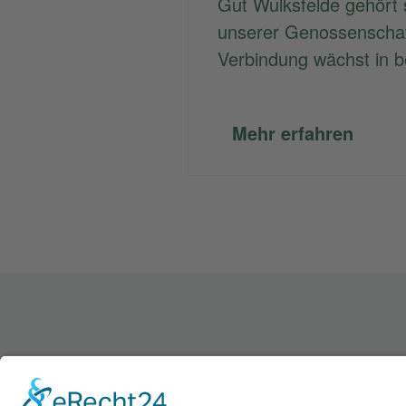
Gut Wulksfelde gehört s
unserer Genossenschaf
Verbindung wächst in b
Mehr erfahren