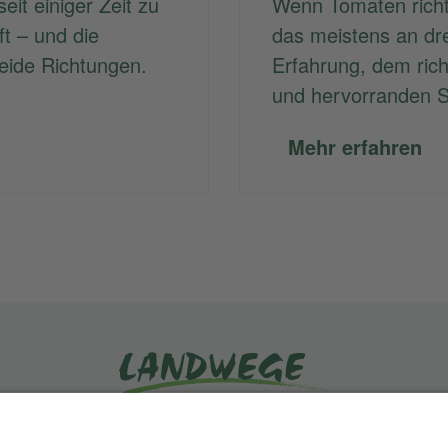
eit einiger Zeit zu
Wenn Tomaten richt
t – und die
das meistens an dre
eide Richtungen.
Erfahrung, dem rich
und hervorranden S
Mehr erfahren