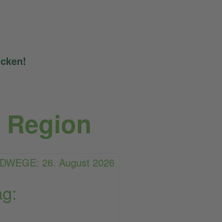
icken!
r Region
ag: