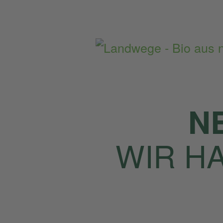
Home
Rezepte des Monats
N
WIR H