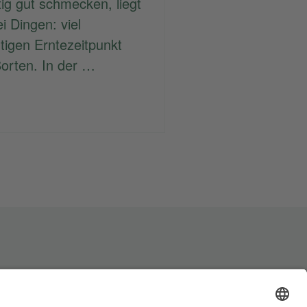
ig gut schmecken, liegt
i Dingen: viel
tigen Erntezeitpunkt
orten. In der …