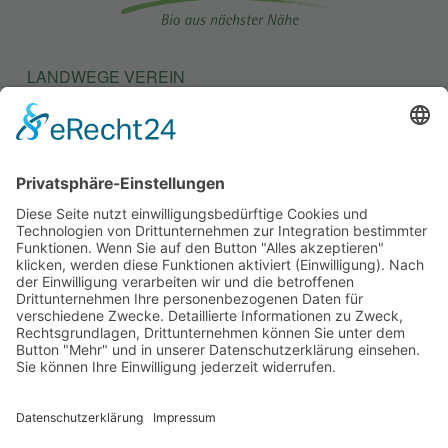
LANDWEGE VEREIN
LANDWEGE STIFTUNG
KONTAKT
SATZUNG
BEITRAGSORDNUNG
MITGLIEDSANTRAG
SITEMAP
IMPRESSUM
DATENSCHUTZ
BARRIEREFREIHEITSERKLÄRUNG
DE-ÖKO-006