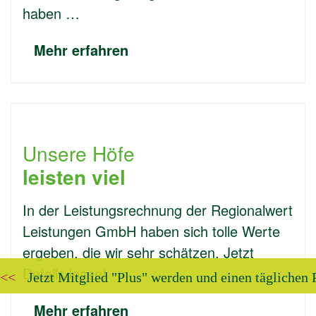
haben …
Mehr erfahren
Unsere Höfe
leisten viel
In der Leistungsrechnung der Regionalwert
Leistungen GmbH haben sich tolle Werte
ergeben, die wir sehr schätzen. Jetzt
Details lesen!
Jetzt Mitglied "Plus" werden und einen täglichen
Mehr erfahren