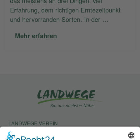
das meistens an drei Dingen: viel
Erfahrung, dem richtigen Erntezeitpunkt
und hervorranden Sorten. In der …
Mehr erfahren
LANDWEGE VEREIN
LANDWEGE STIFTUNG