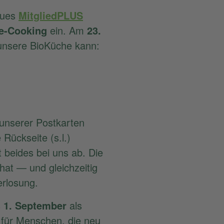
eues
MitgliedPLUS
e-Cooking
ein. Am
23.
 unsere BioKüche kann:
 unserer Postkarten
ie Rückseite (s.l.)
 beides bei uns ab. Die
hat — und gleichzeitig
erlosung.
s
1. September
als
 für Menschen, die neu