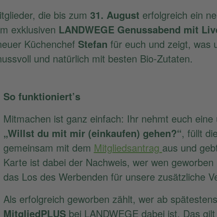
lieder, die bis zum
31. August
erfolgreich ein n
em exklusiven
LANDWEGE Genussabend mit Liv
neuer Küchenchef
Stefan
für euch und zeigt, was
nussvoll und natürlich mit besten Bio-Zutaten.
So funktioniert’s
Mitmachen ist ganz einfach: Ihr nehmt euch eine
„Willst du mit mir (einkaufen) gehen?“
, füllt d
gemeinsam mit dem
Mitgliedsantrag
aus und gebt
Karte ist dabei der Nachweis, wer wen geworben 
das Los des Werbenden für unsere zusätzliche V
Als erfolgreich geworben zählt, wer ab spätesten
MitgliedPLUS
bei LANDWEGE dabei ist. Das gilt