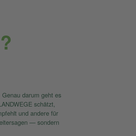
n?
?
Genau darum geht es
 LANDWEGE schätzt,
mpfehlt und andere für
 weitersagen — sondern