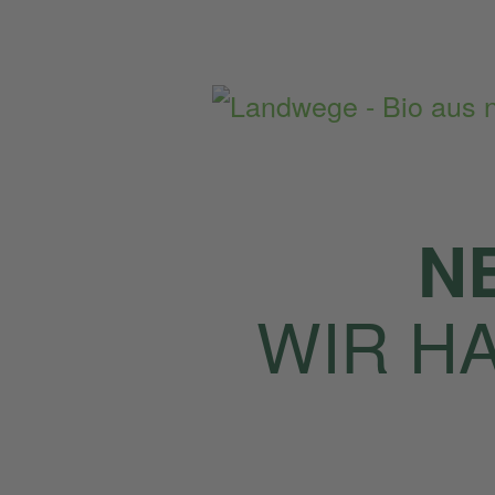
Home
Artikel
N
WIR H