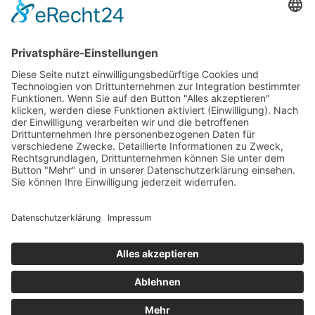
LANDWEGE STIFTUNG
KONTAKT
SATZUNG
BEITRAGSORDNUNG
MITGLIEDSANTRAG
SITEMAP
IMPRESSUM
DATENSCHUTZ
BARRIEREFREIHEITSERKLÄRUNG
DE-ÖKO-006
Jetzt Mitglied "Plus" werden un