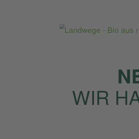
Home
Artikel
N
WIR H