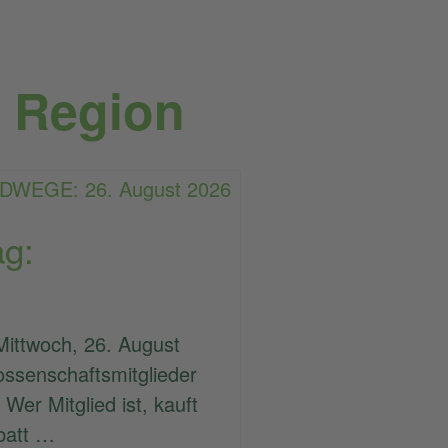
r Region
ag:
Mittwoch, 26. August
ossenschaftsmitglieder
 Wer Mitglied ist, kauft
batt …