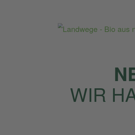
Home
Artikel
N
WIR H