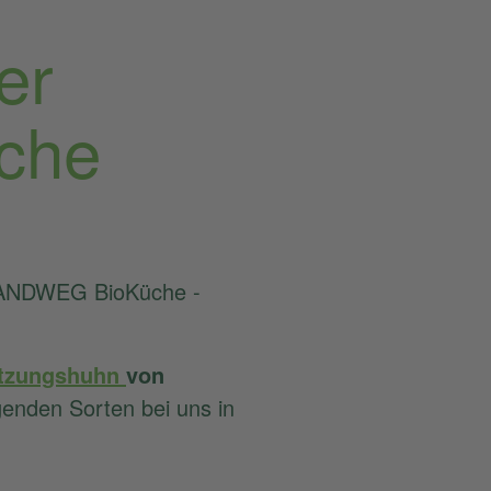
er
che
r LANDWEG BioKüche -
tzungshuhn
von
olgenden Sorten bei uns in