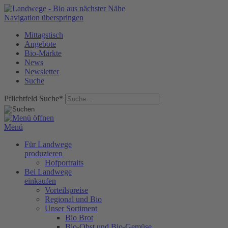
Navigation überspringen
Mittagstisch
Angebote
Bio-Märkte
News
Newsletter
Suche
Pflichtfeld
Suche
*
Menü
Für Landwege
produzieren
Hofportraits
Bei Landwege
einkaufen
Vorteilspreise
Regional und Bio
Unser Sortiment
Bio Brot
Bio-Obst und Bio-Gemüse