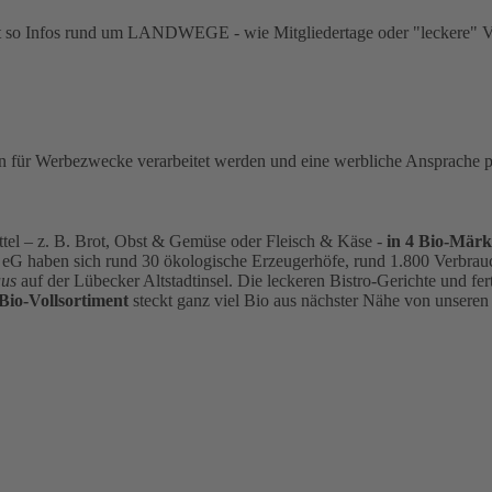
ltet so Infos rund um LANDWEGE - wie Mitgliedertage oder "leckere" V
für Werbezwecke verarbeitet werden und eine werbliche Ansprache per E
ittel – z. B. Brot, Obst & Gemüse oder Fleisch & Käse -
in 4 Bio-Märk
haben sich rund 30 ökologische Erzeugerhöfe, rund 1.800 Verbrauch
aus
auf der Lübecker Altstadtinsel. Die leckeren Bistro-Gerichte und fe
Bio-Vollsortiment
steckt ganz viel Bio aus nächster Nähe von unsere