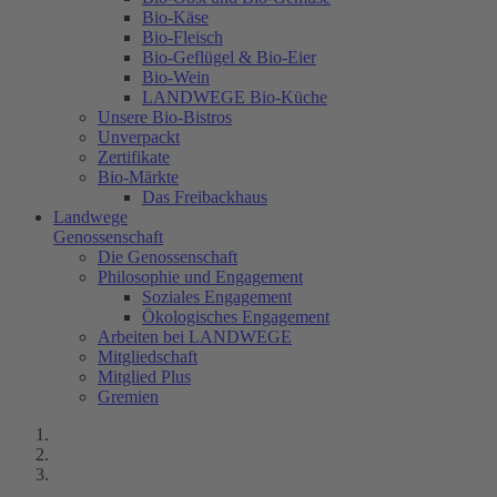
Bio-Käse
Bio-Fleisch
Bio-Geflügel & Bio-Eier
Bio-Wein
LANDWEGE Bio-Küche
Unsere Bio-Bistros
Unverpackt
Zertifikate
Bio-Märkte
Das Freibackhaus
Landwege
Genossenschaft
Die Genossenschaft
Philosophie und Engagement
Soziales Engagement
Ökologisches Engagement
Arbeiten bei LANDWEGE
Mitgliedschaft
Mitglied Plus
Gremien