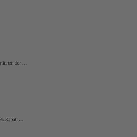
er:innen der …
12 % Rabatt …